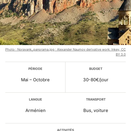
Photo : Noravank_panorama.jpg : Alexander Naumov derivative work: Inkey, CC
BY 3.0
Plus d’infos
PÉRIODE
BUDGET
Mai – Octobre
30-80€/jour
LANGUE
TRANSPORT
Arménien
Bus, voiture
ACTIVITÉS