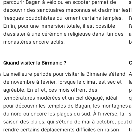
parcourir Bagan à vélo ou en scooter permet de
s
découvrir des sanctuaires méconnus et d’admirer les
f
fresques bouddhistes qui ornent certains temples.
l
Enfin, pour une immersion totale, il est possible
l
d’assister à une cérémonie religieuse dans l’un des
a
monastères encore actifs.
b
Quand visiter la Birmanie ?
C
n
La meilleure période pour visiter la Birmanie s’étend
A
de novembre à février, lorsque le climat est sec et
l
agréable. En effet, ces mois offrent des
p
températures modérées et un ciel dégagé, idéal
q
pour découvrir les temples de Bagan, les montagnes
a
du nord ou encore les plages du sud. À l’inverse, la
s
saison des pluies, qui s’étend de mai à octobre, peut
d
rendre certains déplacements difficiles en raison
t