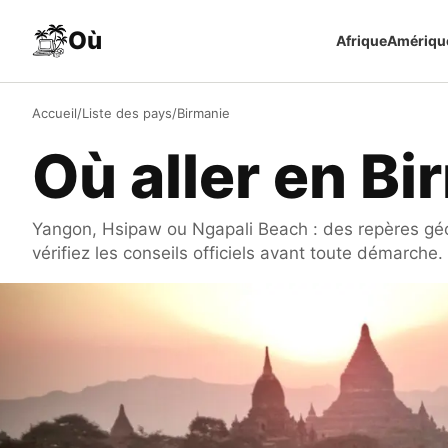
Aller au contenu
Où
Afrique
Amériqu
Accueil
/
Liste des pays
/
Birmanie
Où aller en Bi
Yangon, Hsipaw ou Ngapali Beach : des repères géog
vérifiez les conseils officiels avant toute démarche.