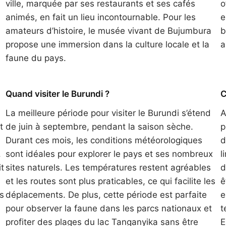
ville, marquée par ses restaurants et ses cafés
o
animés, en fait un lieu incontournable. Pour les
e
amateurs d’histoire, le musée vivant de Bujumbura
b
propose une immersion dans la culture locale et la
a
faune du pays.
Quand visiter le Burundi ?
C
La meilleure période pour visiter le Burundi s’étend
A
t
de juin à septembre, pendant la saison sèche.
p
Durant ces mois, les conditions météorologiques
d
.
sont idéales pour explorer le pays et ses nombreux
l
t
sites naturels. Les températures restent agréables
d
et les routes sont plus praticables, ce qui facilite les
ê
s
déplacements. De plus, cette période est parfaite
e
pour observer la faune dans les parcs nationaux et
t
profiter des plages du lac Tanganyika sans être
E