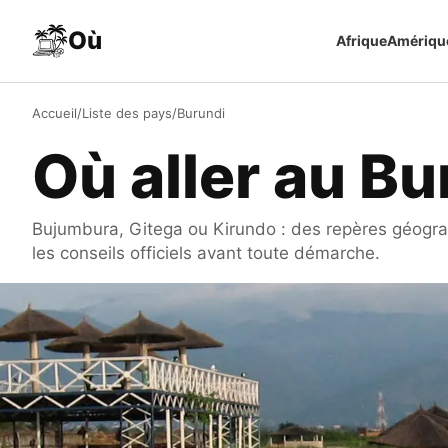
Aller au contenu
Où
Afrique
Amériqu
Accueil
/
Liste des pays
/
Burundi
Où aller au Bu
Bujumbura, Gitega ou Kirundo : des repères géograp
les conseils officiels avant toute démarche.