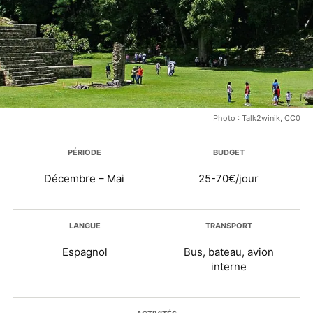
Photo : Talk2winik, CC0
Plus d’infos
PÉRIODE
BUDGET
Décembre – Mai
25-70€/jour
LANGUE
TRANSPORT
Espagnol
Bus, bateau, avion
interne