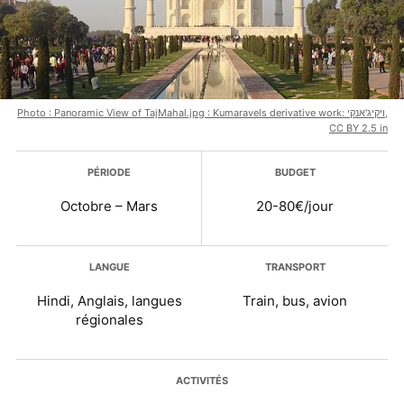
Photo : Panoramic View of TajMahal.jpg : Kumaravels derivative work: ויקיג'אנקי,
CC BY 2.5 in
Plus d’infos
PÉRIODE
BUDGET
Octobre – Mars
20-80€/jour
LANGUE
TRANSPORT
Hindi, Anglais, langues
Train, bus, avion
régionales
ACTIVITÉS