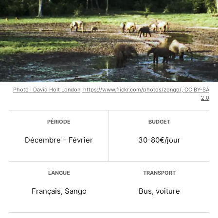
Photo : David Holt London, https://www.flickr.com/photos/zongo/, CC BY-SA
2.0
Plus d’infos
PÉRIODE
BUDGET
Décembre – Février
30-80€/jour
LANGUE
TRANSPORT
Français, Sango
Bus, voiture