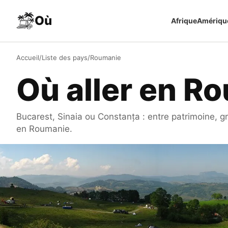
Aller au contenu
Où
Afrique
Amériqu
Accueil
/
Liste des pays
/
Roumanie
Où aller en R
Bucarest, Sinaia ou Constanța : entre patrimoine, gr
en Roumanie.