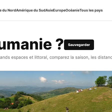
e du Nord
Amérique du Sud
Asie
Europe
Océanie
Tous les pays
oumanie ?
Sauvegarder
ands espaces et littoral, comparez la saison, les distanc