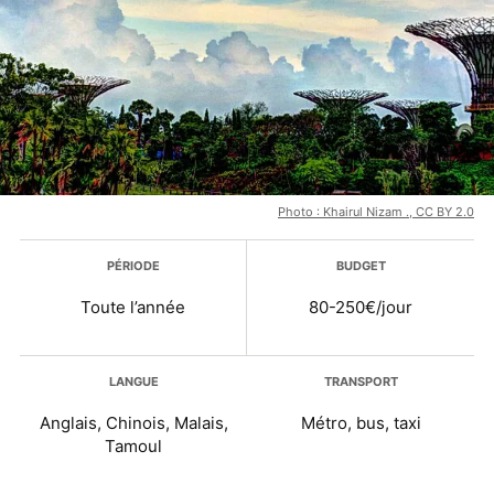
Photo : Khairul Nizam ., CC BY 2.0
Plus d’infos
PÉRIODE
BUDGET
Toute l’année
80-250€/jour
LANGUE
TRANSPORT
Anglais, Chinois, Malais,
Métro, bus, taxi
Tamoul