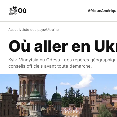
Aller au contenu
Où
Afrique
Amériqu
Accueil
/
Liste des pays
/
Ukraine
Où aller en Uk
Kyiv, Vinnytsia ou Odesa : des repères géographique
conseils officiels avant toute démarche.