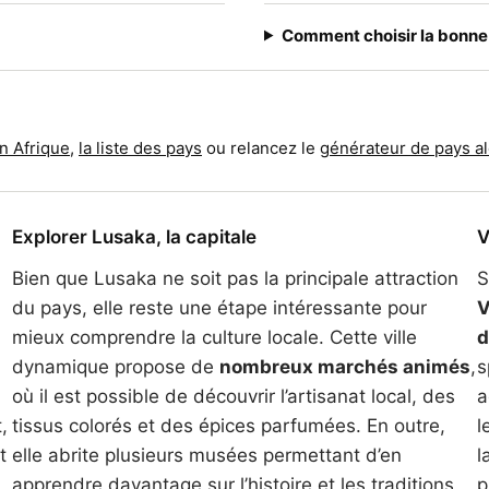
Comment choisir la bonne
en Afrique
,
la liste des pays
ou relancez le
générateur de pays al
Explorer Lusaka, la capitale
V
Bien que Lusaka ne soit pas la principale attraction
S
du pays, elle reste une étape intéressante pour
V
mieux comprendre la culture locale. Cette ville
d
dynamique propose de
nombreux marchés animés
,
s
où il est possible de découvrir l’artisanat local, des
a
,
tissus colorés et des épices parfumées. En outre,
l
t
elle abrite plusieurs musées permettant d’en
l
apprendre davantage sur l’histoire et les traditions
p