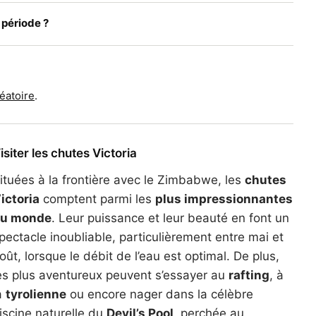
 période ?
éatoire
.
isiter les chutes Victoria
ituées à la frontière avec le Zimbabwe, les
chutes
ictoria
comptent parmi les
plus impressionnantes
u monde
. Leur puissance et leur beauté en font un
pectacle inoubliable, particulièrement entre mai et
oût, lorsque le débit de l’eau est optimal. De plus,
es plus aventureux peuvent s’essayer au
rafting
, à
a
tyrolienne
ou encore nager dans la célèbre
iscine naturelle du
Devil’s Pool
, perchée au