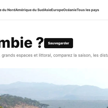
e du Nord
Amérique du Sud
Asie
Europe
Océanie
Tous les pays
ambie ?
Sauvegarder
grands espaces et littoral, comparez la saison, les dist