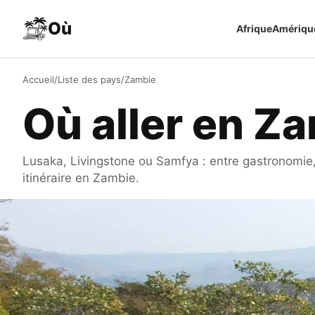
Aller au contenu
Où
Afrique
Amériqu
Accueil
/
Liste des pays
/
Zambie
Où aller en Z
Lusaka, Livingstone ou Samfya : entre gastronomie, 
itinéraire en Zambie.