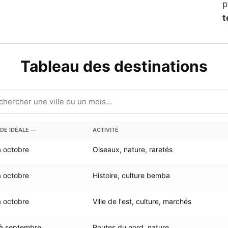
p
t
Tableau des destinations
DE IDÉALE
ACTIVITÉ
—
à octobre
Oiseaux, nature, raretés
à octobre
Histoire, culture bemba
à octobre
Ville de l'est, culture, marchés
 à septembre
Routes du nord, nature